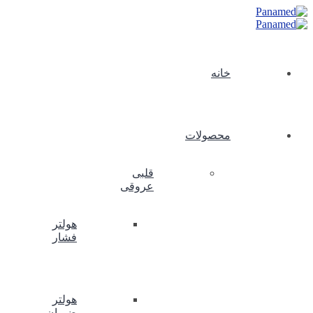
خانه
محصولات
قلبی
عروقی
هولتر
فشار
هولتر
ضربان