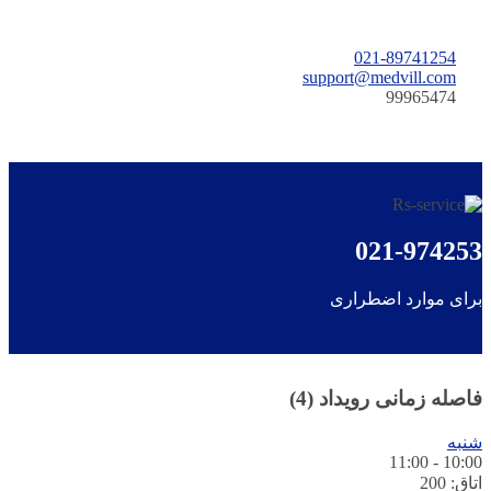
021-89741254
support@medvill.com
99965474
021-97425
رای موارد اضطراری
اصله زمانی رویداد (4)
نبه
11:00
-
10:0
اق: 200