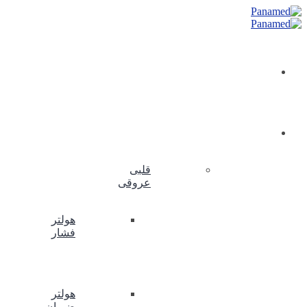
خانه
محصولات
قلبی
عروقی
هولتر
فشار
هولتر
ضربان