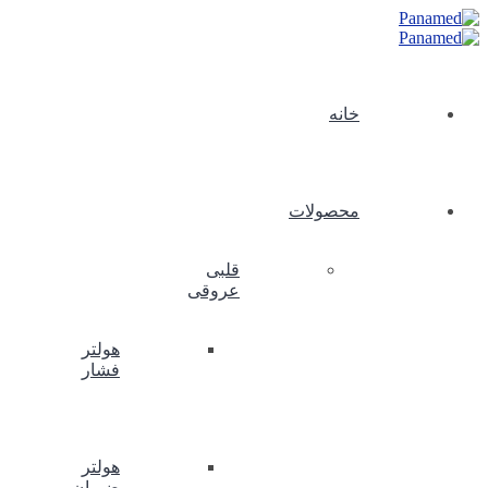
خانه
محصولات
قلبی
عروقی
هولتر
فشار
هولتر
ضربان