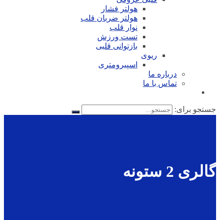
هولتر فشار
هولتر ضربان قلب
نوار قلب
تست ورزش
بازتوانی قلبی
ریوی
اسپیرومتری
درباره ما
تماس با ما
جستجو برای:
گالری 2 ستونه