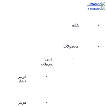
خانه
محصولات
قلبی
عروقی
هولتر
فشار
هولتر
ضربان